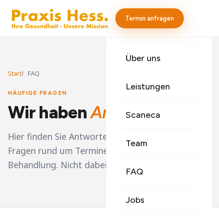
Termin anfragen
Start
Über uns
Start
FAQ
Leistungen
HÄUFIGE FRAGEN
Wir haben
Antworten.
Scaneca
Hier finden Sie Antworten auf die häufigsten
Team
Fragen rund um Termine, Krankenkasse und
Behandlung. Nicht dabei? Einfach anrufen!
FAQ
Jobs